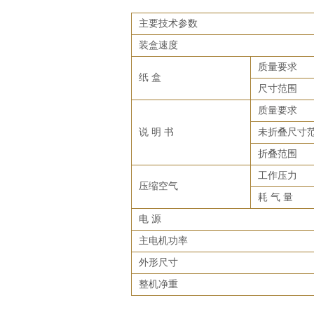
主要技术参数
装盒速度
质量要求
纸 盒
尺寸范围
质量要求
说 明 书
未折叠尺寸
折叠范围
工作压力
压缩空气
耗 气 量
电 源
主电机功率
外形尺寸
整机净重