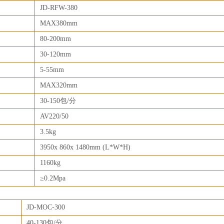
JD-RFW-380
MAX380mm
80-200mm
30-120mm
5-55mm
MAX320mm
30-150包/分
AV220/50
3.5kg
3950x 860x 1480mm (L*W*H)
1160kg
≥0.2Mpa
JD-MOC-300
40-130包/分